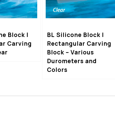
ne Block |
BL Silicone Block |
ar Carving
Rectangular Carving
ear
Block – Various
Durometers and
Colors