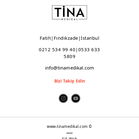
Fatih|Fındıkzade|İstanbul
0212 534 99 40|0533 633
5809
info@tinamedikal.com
Bizi Takip Edin
www.tinamedikal.com ©
SiS Web