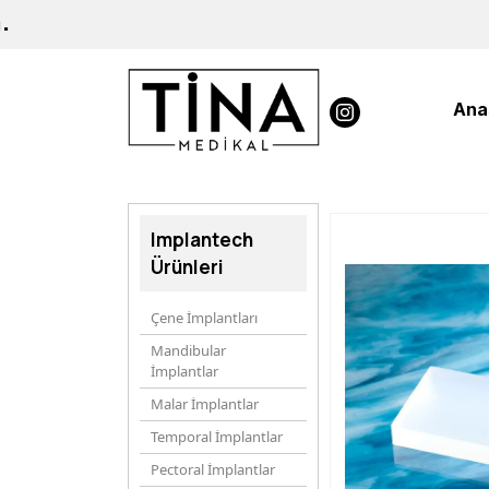
.
Ana
Implantech
Ürünleri
Çene İmplantları
Mandibular
İmplantlar
Malar İmplantlar
Temporal İmplantlar
Pectoral İmplantlar