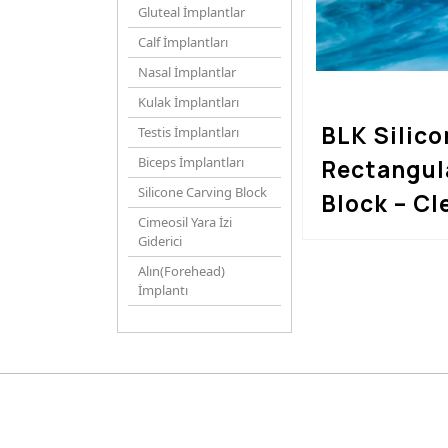
Gluteal İmplantlar
Calf İmplantları
Nasal İmplantlar
Kulak İmplantları
BLK Silico
Testis İmplantları
Biceps İmplantları
Rectangul
Silicone Carving Block
Block – Cl
Cimeosil Yara İzi
Giderici
Alın(Forehead)
İmplantı