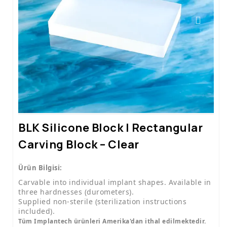
Calf İmplantları
Nasal İmplantlar
Kulak İmplantları
Testis İmplantları
Biceps İmplantları
Silicone Carving Block
BLK Silicone Block | Rectangular
Cimeosil Yara İzi Giderici
Carving Block – Clear
Alın(Forehead) İmplantı
Ürün Bilgisi:
Carvable into individual implant shapes. Available in
three hardnesses (durometers).
Supplied non-sterile (sterilization instructions
included).
Tüm Implantech ürünleri Amerika'dan ithal edilmektedir.