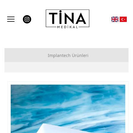
Implantech Ürünleri
Çene İmplantları
Mandibular İmplantlar
Malar İmplantlar
Temporal İmplantlar
Pectoral İmplantlar
Gluteal İmplantlar