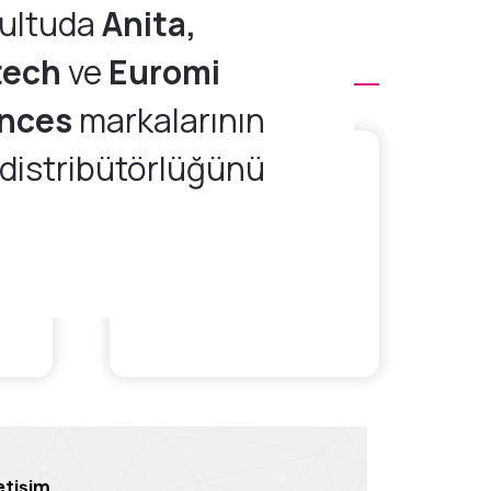
ultuda
Anita,
tech
ve
Euromi
ences
markalarının
 distribütörlüğünü
letişim