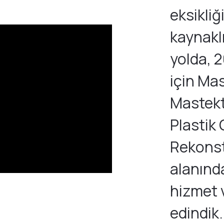
eksikli
kaynakl
yolda, 2
için Ma
Mastekt
Plastik 
Rekonst
alanınd
hizmet 
edindik.