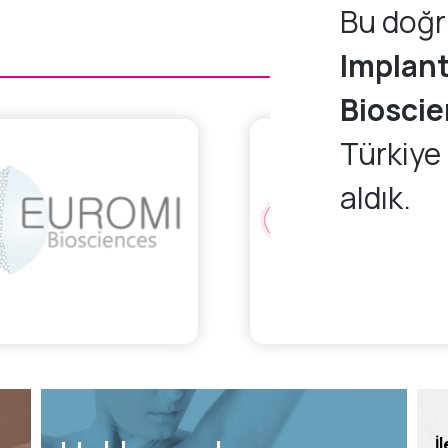
Bu doğr
Implan
Biosci
Türkiye
aldık.
İ