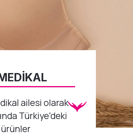
L
 MEDİKAL
ikal ailesi olarak
ında Türkiye'deki
 ürünler