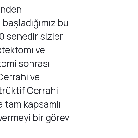
ğinden
ı başladığımız bu
0 senedir sizler
stektomi ve
omi sonrası
Cerrahi ve
rüktif Cerrahi
a tam kapsamlı
vermeyi bir görev