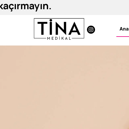
 kaçırmayın.
Ana