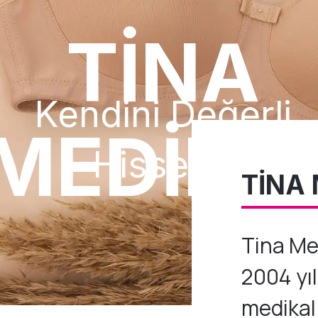
TİNA
Kendini Değerli
MEDİKA
Hisset...
TİNA
Tina Med
2004 yıl
medikal