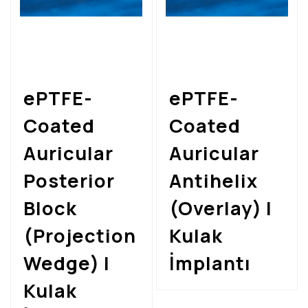
Nasal İmplantlar
Kulak İmplantları
Testis İmplantları
Biceps İmplantları
ePTFE-
ePTFE-
Silicone Carving Block
Coated
Coated
Cimeosil Yara İzi Giderici
Auricular
Auricular
Alın(Forehead) İmplantı
Posterior
Antihelix
Block
(Overlay) |
(Projection
Kulak
Wedge) |
İmplantı
Kulak