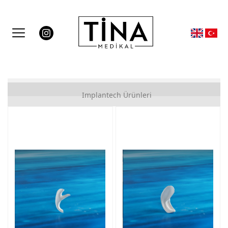
Çene İmplantları
Implantech Ürünleri
Mandibular İmplantlar
Malar İmplantlar
Temporal İmplantlar
Pectoral İmplantlar
Gluteal İmplantlar
Calf İmplantları