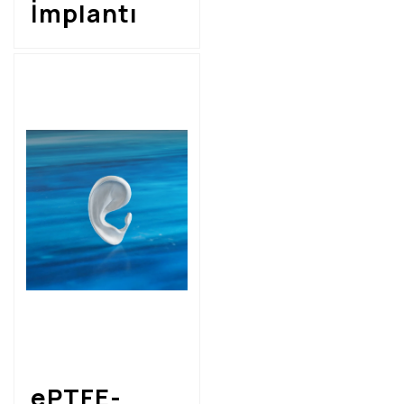
İmplantı
ePTFE-