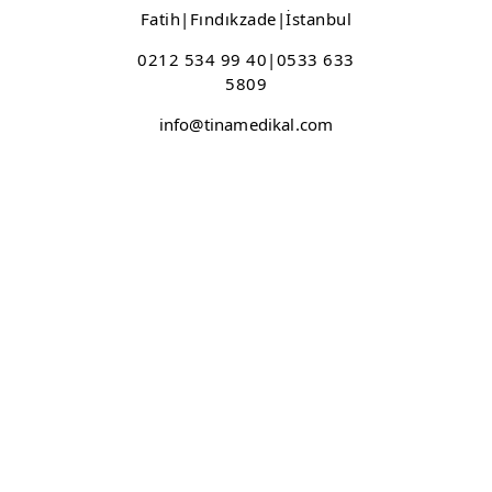
Fatih|Fındıkzade|İstanbul
0212 534 99 40|0533 633
5809
info@tinamedikal.com
Bizi Takip Edin
www.tinamedikal.com ©
SiS Web