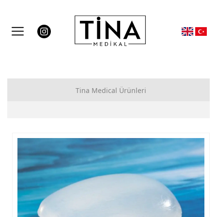
Tina Medical Ürünleri
Anita Care
Silikon Meme Protez
Ortopedik Sütyenler (Askı)
Meme Protez Aksesuar
Anita Active
Anita Maternity