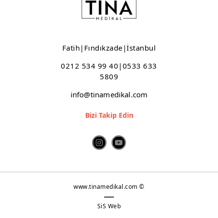
Anita Mayo Grubu/Care
2017-2018
2016-2017 Mayo Grubu
Fatih|Fındıkzade|İstanbul
Rosa Faıa
0212 534 99 40|0533 633
İç Çamaşır
5809
info@tinamedikal.com
Mayo-Bikini
Bizi Takip Edin
Yerli Erkek Liposuction Korseleri
Erkek Vücut Korsesi 241
Erkek Jinekomasti Yelegi 240
Yerli Bayan Liposuction Korseleri
www.tinamedikal.com ©
Yerli- Bayan Liposuction Korseleri
SiS Web
Bayan Korseleri