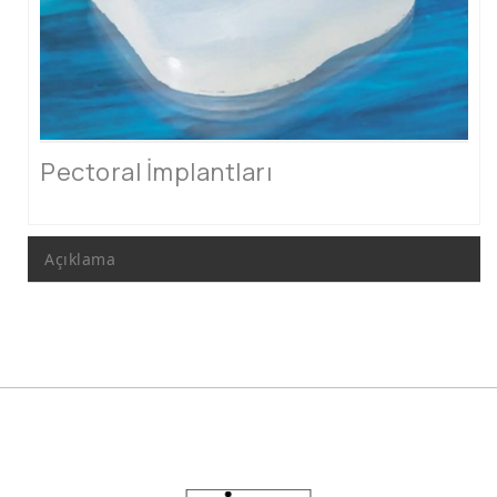
5026
5674
Spor Çamaşırları
Hamile Mayoları
Pectoral İmplantları
Hamilelik Çamaşır Ve Korseleri
Emzirme Ortapedik Sütyenleri
Açıklama
Doğum Sonrası Korseler
Anita Comfort
5878
Ortepedik Büyük Beden Sütyen Grubu
Form Verici Korseler